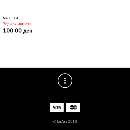
МАГНЕТИ
Зодијак магнети
100.00
ден
©
LeArt
2018